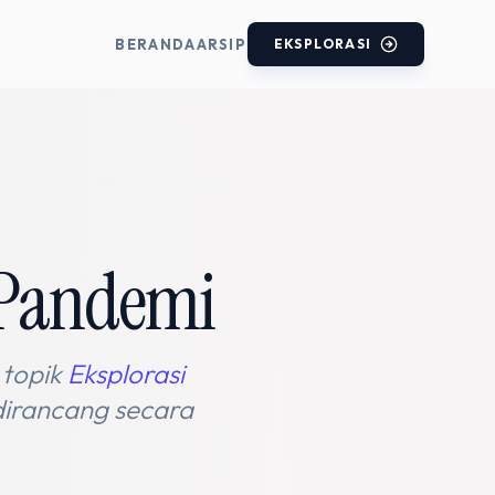
BERANDA
ARSIP
EKSPLORASI
a-Pandemi
 topik
Eksplorasi
 dirancang secara