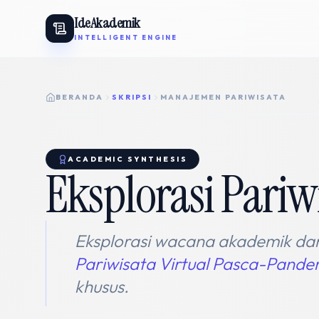
IdeAkademik
INTELLIGENT ENGINE
BERANDA
SKRIPSI
MANAJEMEN PARIWISATA
ACADEMIC SYNTHESIS
Eksplorasi Pariw
Eksplorasi wacana akademik dan
Pariwisata Virtual Pasca-Pande
khusus.