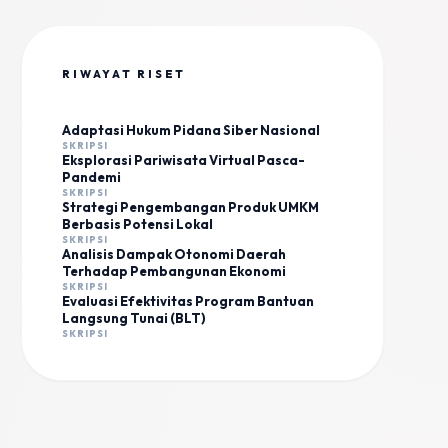
RIWAYAT RISET
Adaptasi Hukum Pidana Siber Nasional
SKRIPSI
Eksplorasi Pariwisata Virtual Pasca-
Pandemi
SKRIPSI
Strategi Pengembangan Produk UMKM
Berbasis Potensi Lokal
SKRIPSI
Analisis Dampak Otonomi Daerah
Terhadap Pembangunan Ekonomi
SKRIPSI
Evaluasi Efektivitas Program Bantuan
Langsung Tunai (BLT)
SKRIPSI